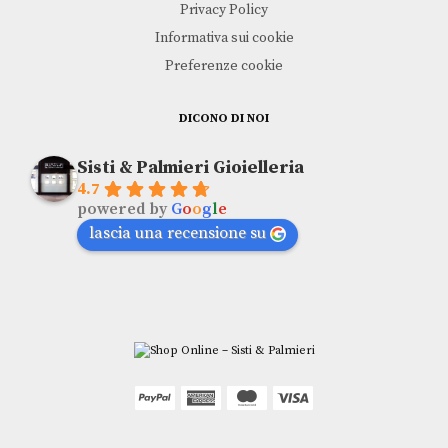
Privacy Policy
Informativa sui cookie
Preferenze cookie
DICONO DI NOI
Sisti & Palmieri Gioielleria
4.7
powered by
G
o
o
g
l
e
lascia una recensione su