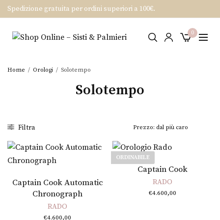
Spedizione gratuita per ordini superiori a 100€.
0
Home
/
Orologi
/
Solotempo
Solotempo
Filtra
ORDINABILE
Leggi tutto
Captain Cook
Aggiungi al carrello
Captain Cook Automatic
RADO
Chronograph
€
4.600,00
RADO
€
4.600,00