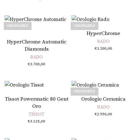
ORDINABILE
ORDINABILE
Leggi tutto
HyperChrome
Leggi tutto
HyperChrome Automatic
RADO
Diamonds
€
3.200,00
RADO
€
3.700,00
ORDINABILE
Aggiungi al carrello
Leggi tutto
Tissot Powermatic 80 Gent
Orologio Ceramica
Oro
RADO
TISSOT
€
2.950,00
€
3.125,00