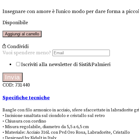
Insegnare con amore è l’unico modo per dare forma a piccol
Disponibile
CUORE
Aggiungi al carrello
|
L'AMORE
Condividi
INSEGNA
Vuoi spendere meno?
quantità
meno?
Iscriviti alla newsletter di Sisti&Palmieri
spendere
Vuoi
Invia
COD:
731440
Specifiche tecniche
Bangle con filo armonico in acciaio, sfere sfaccettate in labradorite gr
• Incisione smaltata sul ciondolo e cristallo sul retro
• Chiusura con cordino
• Misura regolabile, diametro da 5,5 a 6,5 cm
• Materiale: Acciaio 316L con Pvd Oro Rosa, Labradorite, Cristallo
• Designed by Kidult in Italy