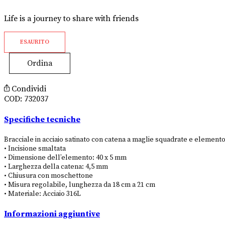
Life is a journey to share with friends
ESAURITO
Ordina
Condividi
COD:
732037
Specifiche tecniche
Bracciale in acciaio satinato con catena a maglie squadrate e elemento
• Incisione smaltata
• Dimensione dell’elemento: 40 x 5 mm
• Larghezza della catena: 4,5 mm
• Chiusura con moschettone
• Misura regolabile, lunghezza da 18 cm a 21 cm
• Materiale: Acciaio 316L
Informazioni aggiuntive