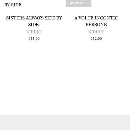
ORDINABILE
Aggiungi al carrello
Leggi tutto
SISTERS ALWAYS SIDE BY
A VOLTE INCONTRI
SIDE.
PERSONE
KIDULT
KIDULT
€
35,00
€
32,00
e