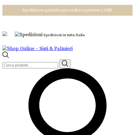
Spedizione gratuita per ordini superiori a 100€.
Spedizioni in tutta Italia
Cerca: