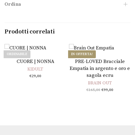
Ordina
Prodotti correlati
ORDINABILE
IN OFFERTA!
Leggi tutto
Aggiungi al carrello
CUORE | NONNA
PRE-LOVED Bracciale
Empatia in argento e oro e
KIDULT
sagola ecru
€
29,00
BRAIN OUT
Il prezzo
Il
€
165,00
€
99,00
originale
prezzo
era:
attuale
€165,00.
è:
€99,00.