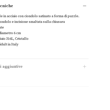
ecniche
e in acciaio con ciondolo satinato a forma di puzzle.
ciondolo e incisione smaltata sulla chiusura
nte
 diametro 6 cm
iaio 316L, Cristallo
dult in Italy
i aggiuntive