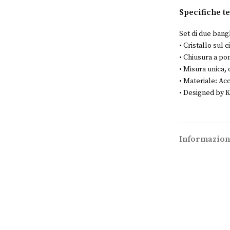
e
Specifiche t
n
o
Set di due bangl
?
• Cristallo sul 
• Chiusura a po
• Misura unica,
• Materiale: Acc
• Designed by Ki
Informazion