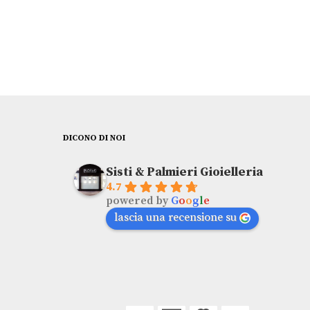
DICONO DI NOI
Sisti & Palmieri Gioielleria
4.7
powered by
G
o
o
g
l
e
lascia una recensione su