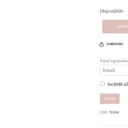
Disponibile
AGGI
CONDIVIDI
s
Vuoi spende
p
e
n
d
Iscriviti 
e
r
e
Invia
V
u
COD:
731361
o
i
m