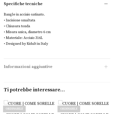
d
Specifiche tecniche
e
r
Bangle in acciaio satinato.
e
• Incisione smaltata
• Chiusura tonda
• Misura unica, diametro 6 cm
• Materiale: Acciaio 316L
• Designed by Kidult in Italy
Informazioni aggiuntive
Ti potrebbe interessare…
ORDINABILE
ORDINABILE
Leggi tutto
Leggi tutto