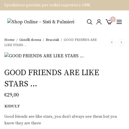
Spedizione gratuita per ordini superiori a 100€.
0
Home
/
Gioielli donna
/
Bracciali
/
GOOD FRIENDS ARE
LIKE STARS …
GOOD FRIENDS ARE LIKE
STARS …
€
29,00
KIDULT
Good friends are like stars, you don’t always see them but you
know they are there