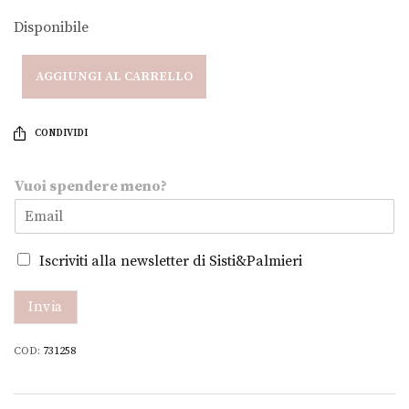
Disponibile
AGGIUNGI AL CARRELLO
CONDIVIDI
m
Vuoi spendere meno?
e
n
o
?
Iscriviti alla newsletter di Sisti&Palmieri
V
u
o
Invia
i
s
COD:
731258
p
e
n