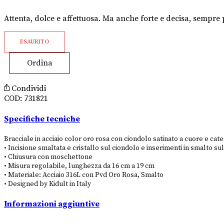
Attenta, dolce e affettuosa. Ma anche forte e decisa, sempre 
ESAURITO
Ordina
Condividi
COD:
731821
Specifiche tecniche
Bracciale in acciaio color oro rosa con ciondolo satinato a cuore e cat
• Incisione smaltata e cristallo sul ciondolo e inserimenti in smalto su
• Chiusura con moschettone
• Misura regolabile, lunghezza da 16 cm a 19 cm
• Materiale: Acciaio 316L con Pvd Oro Rosa, Smalto
• Designed by Kidult in Italy
Informazioni aggiuntive