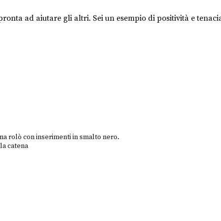
pronta ad aiutare gli altri. Sei un esempio di positività e tena
ena rolò con inserimenti in smalto nero.
lla catena