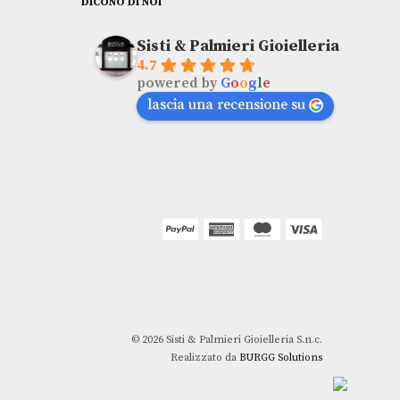
DICONO DI NOI
Sisti & Palmieri Gioielleria
4.7
powered by
G
o
o
g
l
e
lascia una recensione su
© 2026 Sisti & Palmieri Gioielleria S.n.c.
Realizzato da
BURGG Solutions