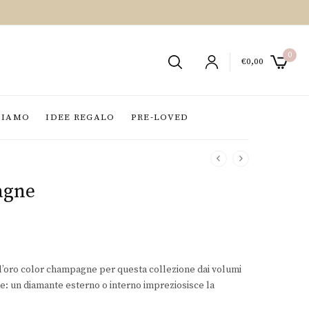
0
€
0,00
SIAMO
IDEE REGALO
PRE-LOVED
agne
l’oro color champagne per questa collezione dai volumi
: un diamante esterno o interno impreziosisce la