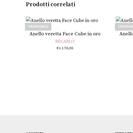
Prodotti correlati
ORDINABILE
ORDINAB
Scegli
Anello veretta Face Cube in oro
Anell
RECARLO
€
1.170,00