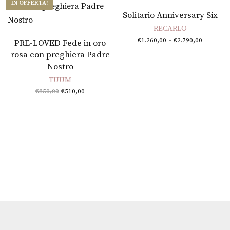
IN OFFERTA!
Scegli
Solitario Anniversary Six
RECARLO
Fascia 
-
€
1.260,00
€
2.790,00
PRE-LOVED Fede in oro
prezzo
rosa con preghiera Padre
da
€1.260,
Nostro
a
TUUM
€2.790,
Il prezzo
Il
€
850,00
€
510,00
originale
prezzo
era:
attuale
€850,00.
è:
€510,00.