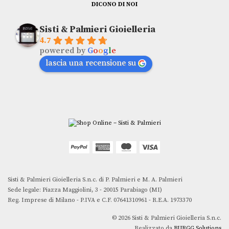
DICONO DI NOI
Sisti & Palmieri Gioielleria
4.7
powered by
G
o
o
g
l
e
lascia una recensione su
Sisti & Palmieri Gioielleria S.n.c. di P. Palmieri e M. A. Palmieri
Sede legale: Piazza Maggiolini, 3 - 20015 Parabiago (MI)
Reg. Imprese di Milano - P.IVA e C.F. 07641310961 - R.E.A. 1973370
© 2026 Sisti & Palmieri Gioielleria S.n.c.
Realizzato da
BURGG Solutions