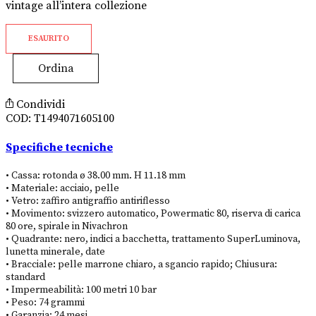
vintage all’intera collezione
ESAURITO
Ordina
Condividi
COD:
T1494071605100
Specifiche tecniche
• Cassa: rotonda ø 38.00 mm. H 11.18 mm
• Materiale: acciaio, pelle
• Vetro: zaffiro antigraffio antiriflesso
• Movimento: svizzero automatico, Powermatic 80, riserva di carica
80 ore, spirale in Nivachron
• Quadrante: nero, indici a bacchetta, trattamento SuperLuminova,
lunetta minerale, date
• Bracciale: pelle marrone chiaro, a sgancio rapido; Chiusura:
standard
• Impermeabilità: 100 metri 10 bar
• Peso: 74 grammi
• Garanzia: 24 mesi