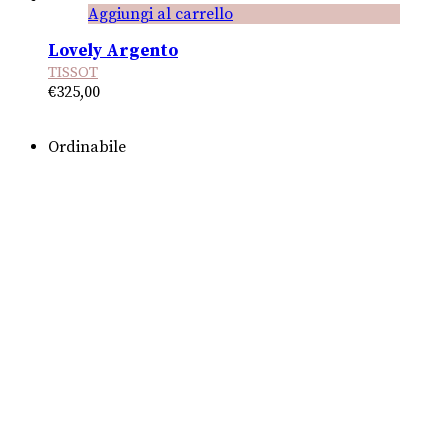
Aggiungi al carrello
Lovely Argento
TISSOT
€
325,00
Ordinabile