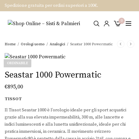
Spedizione gratuita per ordini superiori a 100€.
0
Home
/
Orologi uomo
/
Analogici
/
Seastar 1000 Powermatic
ORDINABILE
Seastar 1000 Powermatic
€
895,00
TISSOT
Il Tissot Seastar 1000 è l’orologio ideale per gli sport acquatici
grazie alla sua elevata impermeabilità, 300 m, alle lancette e
indici luminescenti e alla lunetta unidirezionale, ideale per chi
pratica immersioni, in ceramica. Il movimento svizzero
Powermatic80 è protetto dalla cassa in acciaio 316L con corona e