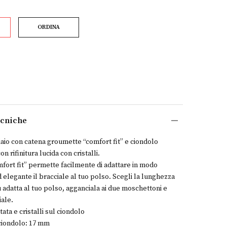
ORDINA
ecniche
ciaio con catena groumette “comfort fit” e ciondolo
n rifinitura lucida con cristalli.
omfort fit” permette facilmente di adattare in modo
 elegante il bracciale al tuo polso. Scegli la lunghezza
ù adatta al tuo polso, agganciala ai due moschettoni e
iale.
tata e cristalli sul ciondolo
ciondolo: 17 mm