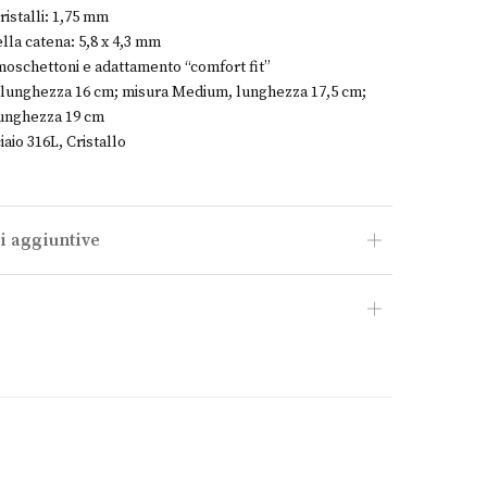
ristalli: 1,75 mm
lla catena: 5,8 x 4,3 mm
moschettoni e adattamento “comfort fit”
, lunghezza 16 cm; misura Medium, lunghezza 17,5 cm;
lunghezza 19 cm
iaio 316L, Cristallo
i aggiuntive