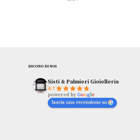
DICONO DI NOI
Sisti & Palmieri Gioielleria
4.7
powered by
G
o
o
g
l
e
lascia una recensione su