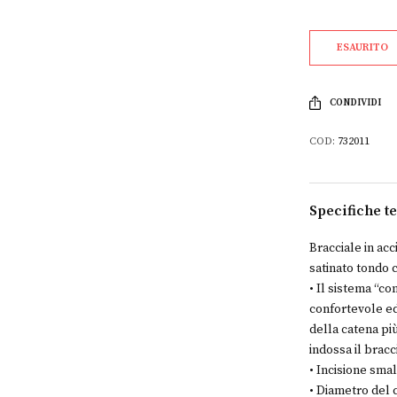
ESAURITO
CONDIVIDI
COD:
732011
Specifiche t
Bracciale in ac
satinato tondo co
• Il sistema “c
confortevole ed
della catena pi
indossa il bracc
• Incisione smal
• Diametro del 