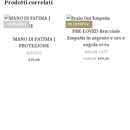
Prodotti correlati
ORDINABILE
IN OFFERTA!
Aggiungi al carrello
PRE-LOVED Bracciale
Leggi tutto
Empatia in argento e oro e
MANO DI FATIMA |
sagola ecru
PROTEZIONE
BRAIN OUT
KIDULT
Il prezzo
Il
€
165,00
€
99,00
€
29,00
originale
prezzo
era:
attuale
€165,00.
è:
€99,00.