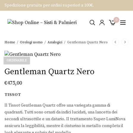
Spedizione gratuita per ordini superiori a 100€.
0
Home
/
Orologi uomo
/
Analogici
/
Gentleman Quartz Nero
ORDINABILE
Gentleman Quartz Nero
€
475,00
TISSOT
Il Tissot Gentleman Quartz offre una variegata gamma di
quadranti. Tutti sono ornati da indici lucidati, una lancetta dei
secondi ultrasottile e un datario. Il trattamento Super-LumiNova
assicura la leggibilità, mentre il cinturino in metallo completa il
look elegante e sobria del modello.