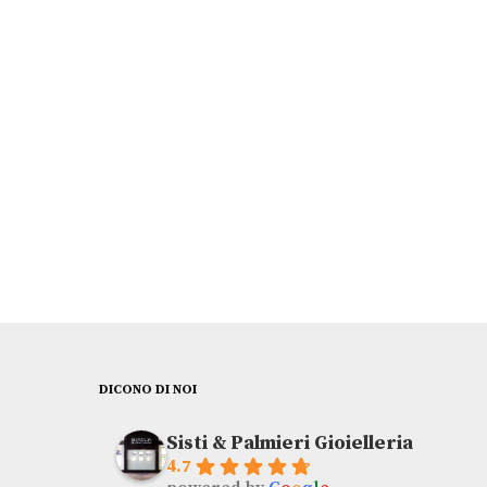
RADO
€
2.350,00
DICONO DI NOI
Sisti & Palmieri Gioielleria
4.7