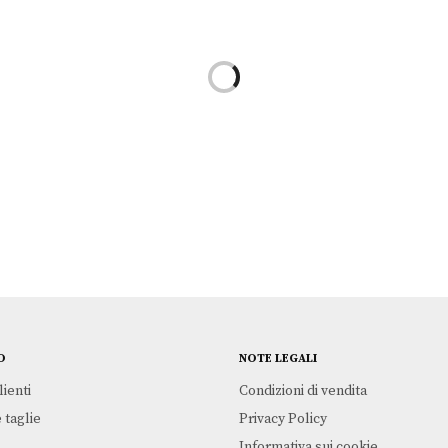
TISSOT
€
295,00
O
NOTE LEGALI
lienti
Condizioni di vendita
 taglie
Privacy Policy
Informativa sui cookie