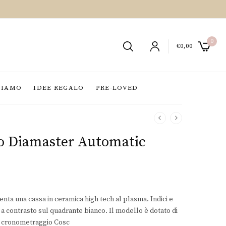
0
€
0,00
SIAMO
IDEE REGALO
PRE-LOVED
o Diamaster Automatic
nta una cassa in ceramica high tech al plasma. Indici e
 a contrasto sul quadrante bianco. Il modello è dotato di
di cronometraggio Cosc