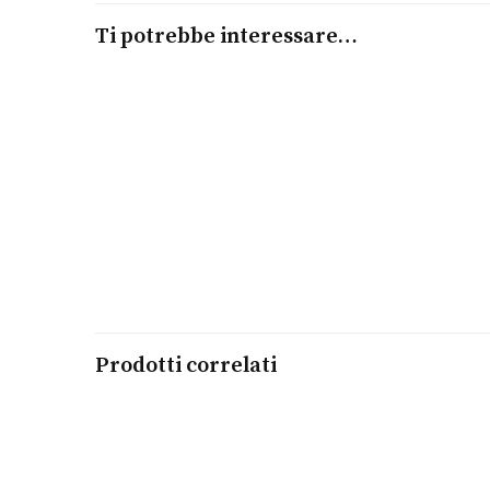
Ti potrebbe interessare…
Leggi tutto
Orologio Coupole Classic XL
RADO
€
1.500,00
Prodotti correlati
Leggi tutto
Orologio True Thinline Grigio