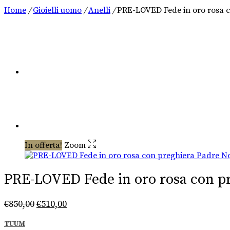
Home
/
Gioielli uomo
/
Anelli
/
PRE-LOVED Fede in oro rosa c
In offerta!
Zoom
PRE-LOVED Fede in oro rosa con p
Il
Il
€
850,00
€
510,00
prezzo
prezzo
originale
attuale
TUUM