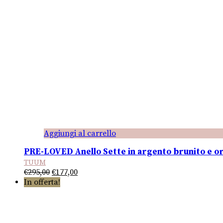
Aggiungi al carrello
PRE-LOVED Anello Sette in argento brunito e or
TUUM
Il
Il
€
295,00
€
177,00
prezzo
prezzo
In offerta!
originale
attuale
era:
è:
€295,00.
€177,00.