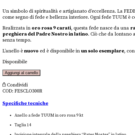
era:
è:
€850,00.
€510,00.
Un simbolo di spiritualità e artigianato d’eccellenza. La FE
come segno di fede e bellezza interiore. Ogni fede TUUM è co
Realizzata in
oro rosa 9 carati
, questa fede nasce da una
ra
preghiera del Padre Nostro in latino
. Ciò che da lontano 
senza tempo.
L’anello è
nuovo
ed è disponibile in
un solo esemplare
, co
Disponibile
PRE-
Aggiungi al carrello
LOVED
Fede
Condividi
in
COD:
FESCLO300R
oro
rosa
Specifiche tecniche
con
preghiera
Anello a fede TUUM in oro rosa 9 kt
Padre
Taglia 14
Nostro
quantità
Incisione integrale della preghiera “Pater Noster” in latino