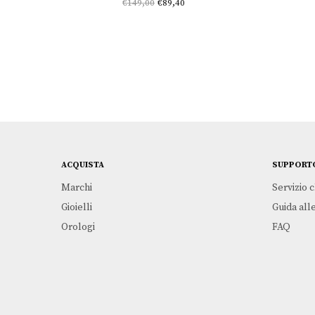
Il prezzo
Il
€
149,00
€
89,40
originale
prezzo
era:
attuale
€149,00.
è:
€89,40.
ACQUISTA
SUPPORT
Marchi
Servizio c
Gioielli
Guida alle
Orologi
FAQ