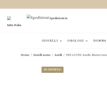
Spedizioni in
tutta Italia
GIOIELLI
OROLOGI
DONNA
Home
/
Gioielli uomo
/
Anelli
/
PRE-LOVED Anello Numerouno 
IN OFFERTA!