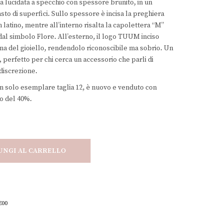
ia lucidata a specchio con spessore brunito, in un
00.
€83,40.
sto di superfici. Sullo spessore è incisa la preghiera
n latino, mentre all’interno risalta la capolettera “M”
l simbolo Flore. All’esterno, il logo TUUM inciso
ma del gioiello, rendendolo riconoscibile ma sobrio. Un
, perfetto per chi cerca un accessorio che parli di
 discrezione.
un solo esemplare taglia 12, è nuovo e venduto con
o del 40%.
UNGI AL CARRELLO
E00