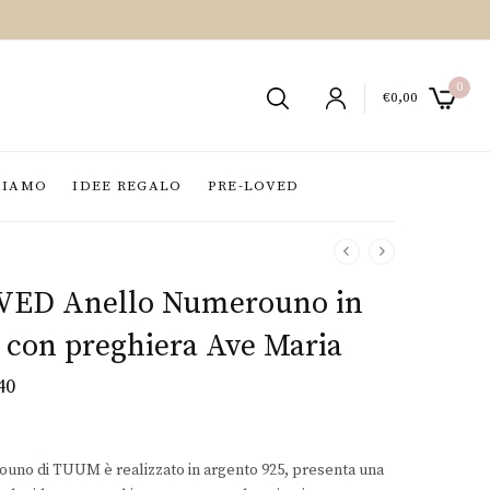
0
€
0,00
SIAMO
IDEE REGALO
PRE-LOVED
VED Anello Numerouno in
 con preghiera Ave Maria
40
Il
zo
prezzo
nale
attuale
ouno di TUUM è realizzato in argento 925, presenta una
è: