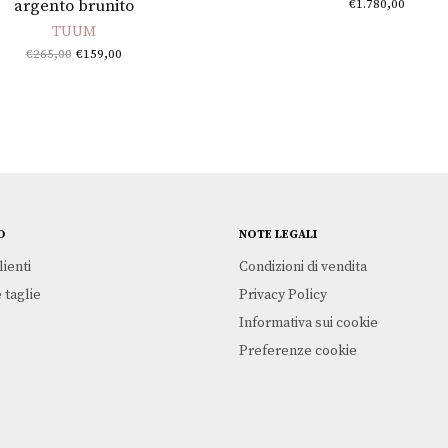
argento brunito
€
1.780,00
TUUM
Il prezzo
Il
€
265,00
€
159,00
originale
prezzo
era:
attuale
€265,00.
è:
€159,00.
O
NOTE LEGALI
lienti
Condizioni di vendita
 taglie
Privacy Policy
Informativa sui cookie
Preferenze cookie