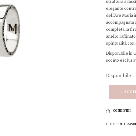
struttura a fasc
€139,
elegante contra
dell’Ave Maria i
accompagnata da
completa la fir
anello raffinato
spiritualità con
Disponibile in 
sconto esclusiv
Disponibile
AGGI
CONDIVIDI
COD:
TUU1LM90