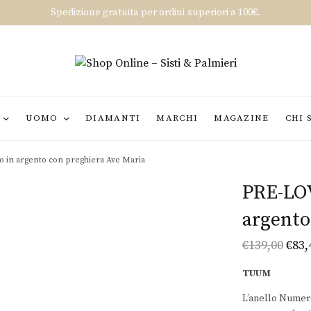
Spedizione gratuita per ordini superiori a 100€.
UOMO
DIAMANTI
MARCHI
MAGAZINE
CHI 
in argento con preghiera Ave Maria
PRE-LO
argento
€
139,00
€
83,
Il
prez
TUUM
origi
L’anello Numer
era: