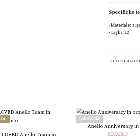
Specifiche t
•Materiale: arg
•Taglia: 12
Informazion
RTA!
ORDINABILE
Scegli
Anello Anniversary in
Aggiungi al carrello
-LOVED Anello Tuam in
RECARLO