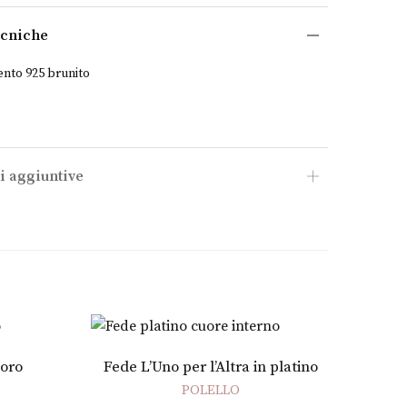
ecniche
ento 925 brunito
i aggiuntive
Aggiungi al carrello
 oro
Fede L’Uno per l’Altra in platino
POLELLO