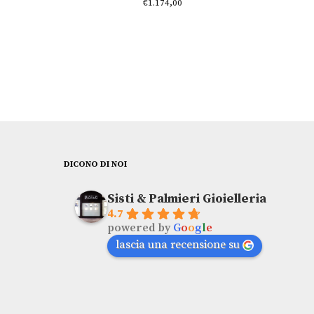
€
1.174,00
DICONO DI NOI
Sisti & Palmieri Gioielleria
4.7
powered by
G
o
o
g
l
e
lascia una recensione su