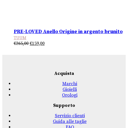
PRE-LOVED Anello Origine in argento brunito
TUUM
Il
Il
€
265,00
€
159,00
prezzo
prezzo
originale
attuale
era:
è:
€265,00.
€159,00.
Acquista
Marchi
Gioielli
Orologi
Supporto
Servizio clienti
Guida alle taglie
FAQ