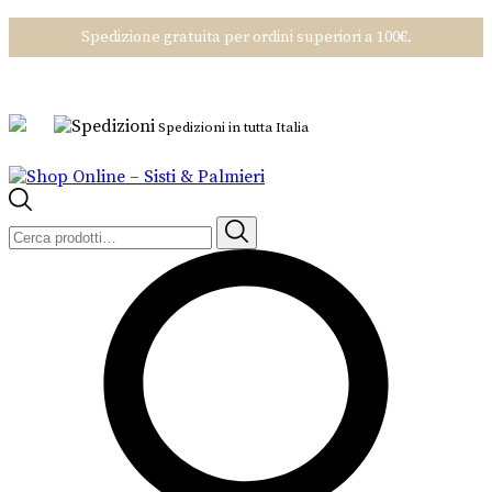
Spedizione gratuita per ordini superiori a 100€.
Spedizioni in tutta Italia
Cerca: