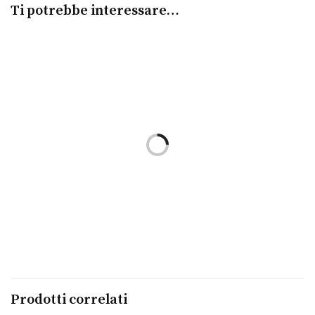
Ti potrebbe interessare…
Scegli
Scegli
Anello Cuspis
Anello Cuspis
PIANEGONDA
PIANEGONDA
€
380,00
€
380,00
Leggi tutto
Scegli
Orecchini Cuspis
Anello Cuspis
PIANEGONDA
PIANEGONDA
€
320,00
€
280,00
Prodotti correlati