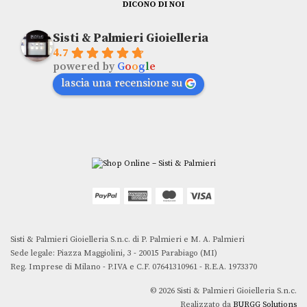
DICONO DI NOI
Sisti & Palmieri Gioielleria
4.7
powered by
G
o
o
g
l
e
lascia una recensione su
Sisti & Palmieri Gioielleria S.n.c. di P. Palmieri e M. A. Palmieri
Sede legale: Piazza Maggiolini, 3 - 20015 Parabiago (MI)
Reg. Imprese di Milano - P.IVA e C.F. 07641310961 - R.E.A. 1973370
© 2026 Sisti & Palmieri Gioielleria S.n.c.
Realizzato da
BURGG Solutions