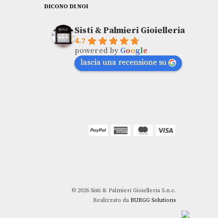
DICONO DI NOI
Sisti & Palmieri Gioielleria
4.7
powered by
G
o
o
g
l
e
lascia una recensione su
© 2026 Sisti & Palmieri Gioielleria S.n.c.
Realizzato da
BURGG Solutions