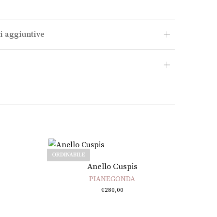
i aggiuntive
ORDINABILE
Scegli
Anello Cuspis
PIANEGONDA
€
280,00