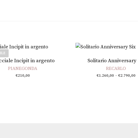
ILE
Scegli
Scegli
ciale Incipit in argento
Solitario Anniversary 
PIANEGONDA
RECARLO
F
-
€
210,00
€
1.260,00
€
2.790,00
€
€