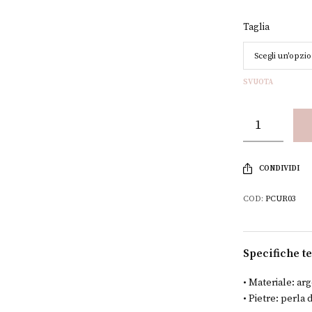
Taglia
SVUOTA
CONDIVIDI
COD:
PCUR03
Specifiche t
• Materiale: ar
• Pietre: perla