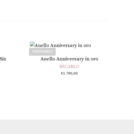
ORDINABILE
Scegli
Six
Anello Anniversary in oro
RECARLO
ascia di
€
1.780,00
prezzo:
da
1.260,00
a
2.790,00