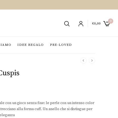
0
€
0,00
SIAMO
IDEE REGALO
PRE-LOVED
Cuspis
ale con un gioco senza fine: le perle con un intenso color
trecciano alla forma cuff. Un anello che si distingue per
 eleganza