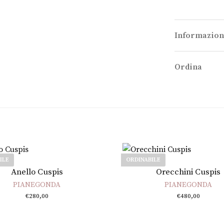
Informazion
Ordina
ILE
ORDINABILE
Scegli
Leggi tutto
Anello Cuspis
Orecchini Cuspis
PIANEGONDA
PIANEGONDA
€
280,00
€
480,00