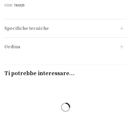
COD:
741020
Specifiche tecniche
Ordina
Ti potrebbe interessare…
Leggi tutto
Leggi tutto
Ciondolo Kidult By You
Bracciale Kidult By You
KIDULT
KIDULT
€
16,00
€
26,00