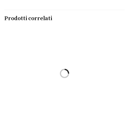
Prodotti correlati
Leggi tutto
Seastar 1000 Powermatic
Leggi tutto
Seastar 1000 Chronograph
TISSOT
€
845,00
TISSOT
€
645,00
Leggi tutto
Leggi tutto
PRX Nero
Le Locle Powermatic 80
TISSOT
TISSOT
€
395,00
€
725,00