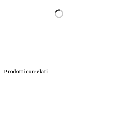
Leggi tutto
Leggi tutto
Bracciale Kidult By You
Ciondolo Kidult By You
KIDULT
KIDULT
€
32,00
€
16,00
Prodotti correlati