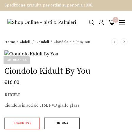
Spedizione gratuita per ordini superiori a 100€.
0
Home
/
Gioielli
/
Ciondoli
/
Ciondolo Kidult By You
ORDINABILE
Ciondolo Kidult By You
€
16,00
KIDULT
Ciondolo in acciaio 316L PVD giallo glass
ESAURITO
ORDINA