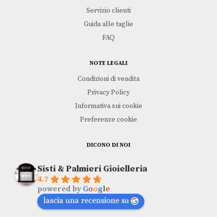
TISSOT
TISSOT
Servizio clienti
€
395,00
€
395,00
Guida alle taglie
FAQ
NOTE LEGALI
Condizioni di vendita
Privacy Policy
Informativa sui cookie
Preferenze cookie
DICONO DI NOI
Sisti & Palmieri Gioielleria
4.7
powered by
G
o
o
g
l
e
lascia una recensione su