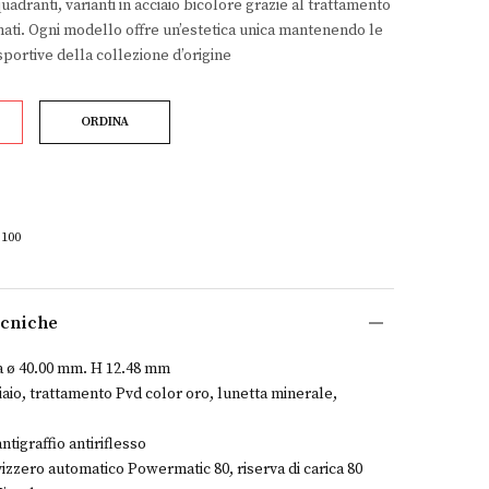
uadranti, varianti in acciaio bicolore grazie al trattamento
mati. Ogni modello offre un’estetica unica mantenendo le
sportive della collezione d’origine
ORDINA
5100
ecniche
a ø 40.00 mm. H 12.48 mm
iaio, trattamento Pvd color oro, lunetta minerale,
antigraffio antiriflesso
izzero automatico Powermatic 80, riserva di carica 80