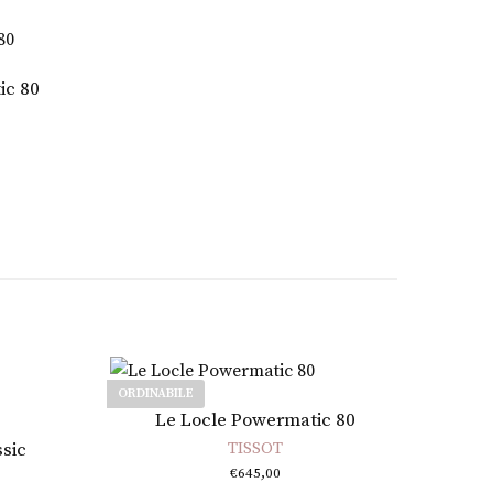
ic 80
ORDINABILE
Leggi tutto
Le Locle Powermatic 80
sic
TISSOT
€
645,00