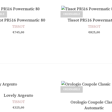
ILE
ORDINABILE
Leggi tutto
Leggi tutto
ot PR516 Powermatic 80
Tissot PR516 Powermat
TISSOT
TISSOT
€
745,00
€
825,00
ORDINABILE
Aggiungi al carrello
Lovely Argento
Leggi tutto
TISSOT
Orologio Coupole Clas
Automatic
€
325,00