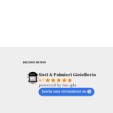
DICONO DI NOI
Sisti & Palmieri Gioielleria
4.7
powered by
G
o
o
g
l
e
lascia una recensione su