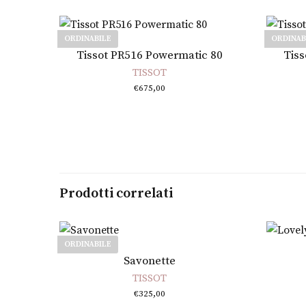
ORDINABILE
ORDINAB
Leggi tutto
Tissot PR516 Powermatic 80
Tiss
TISSOT
€
675,00
Prodotti correlati
ORDINABILE
Leggi tutto
Savonette
TISSOT
€
325,00