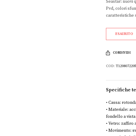
Seastar: nuovi q
Pvd, colori sfu
caratteristiche 
ESAURITO
CONDIVIDI
COD:
T120807220
Specifiche t
• Cassa: rotond
• Materiale: acc
fondello a vista
• Vetro: zaffiro 
• Movimento: sv