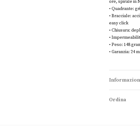
ore, spirale in
• Quadrante: gr
• Bracciale: acc
easy click
• Chiusura: dep
• Impermeabilit
• Peso: 148 gr
• Garanzia: 24 m
Informazion
Ordina