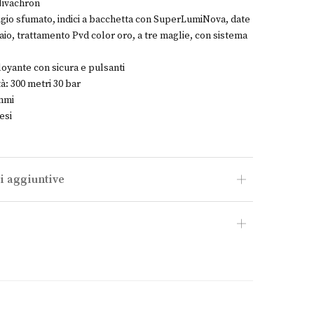
 Nivachron
igio sfumato, indici a bacchetta con SuperLumiNova, date
iaio, trattamento Pvd color oro, a tre maglie, con sistema
loyante con sicura e pulsanti
à: 300 metri 30 bar
ammi
esi
i aggiuntive