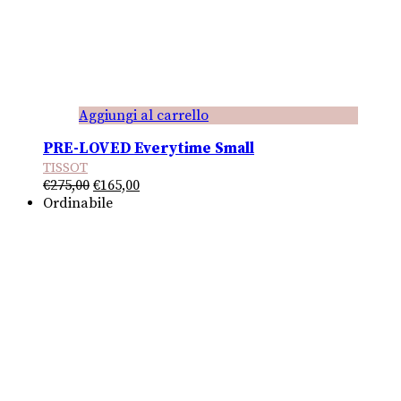
Aggiungi al carrello
PRE-LOVED Everytime Small
TISSOT
Il
Il
€
275,00
€
165,00
prezzo
prezzo
Ordinabile
originale
attuale
era:
è:
€275,00.
€165,00.