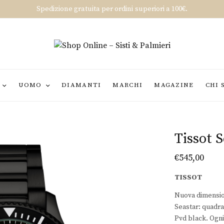
Spedizione gratuita per ordini superiori a 100€.
UOMO
DIAMANTI
MARCHI
MAGAZINE
CHI 
Tissot 
€
545,00
TISSOT
Nuova dimension
Seastar: quadran
Pvd black. Ogni