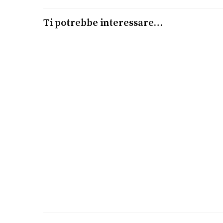
Ti potrebbe interessare…
Leggi tutto
Tissot Seastar 1000 Powermatic 80 40 mm
TISSOT
€
795,00
Aggiungi al carrello
Tissot Seastar 1000 40 mm
TISSOT
€
545,00