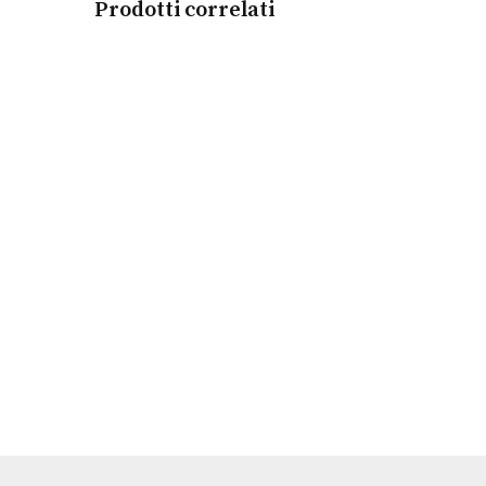
Prodotti correlati
Leggi tutto
Orologio Coupole Classic Automatic
RADO
€
1.450,00
Leggi tutto
Orologio Centrix L Silver
RADO
€
1.100,00