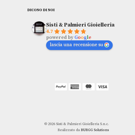
DICONO DI NOI
Sisti & Palmieri Gioielleria
4.7
powered by
G
o
o
g
l
e
lascia una recensione su
© 2026 Sisti & Palmieri Gioielleria S.n.c.
Realizzato da
BURGG Solutions