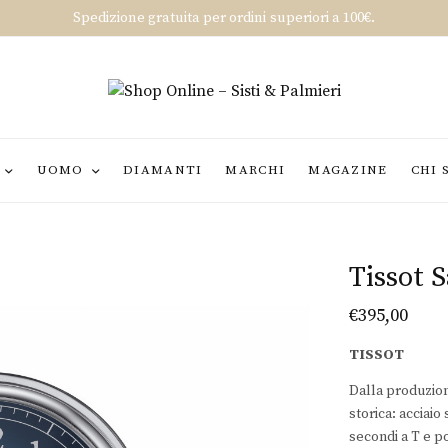
Spedizione gratuita per ordini superiori a 100€.
UOMO
DIAMANTI
MARCHI
MAGAZINE
CHI 
Tissot 
€
395,00
TISSOT
Dalla produzion
storica: acciaio
secondi a T e p