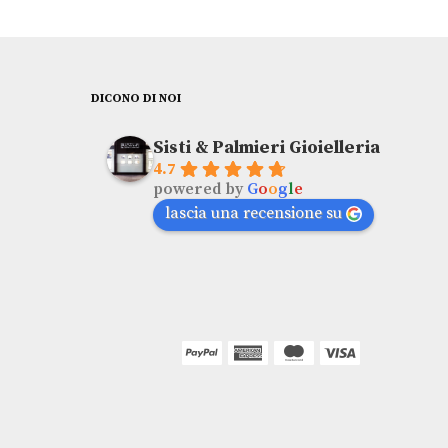
DICONO DI NOI
Sisti & Palmieri Gioielleria
4.7
powered by
G
o
o
g
l
e
lascia una recensione su