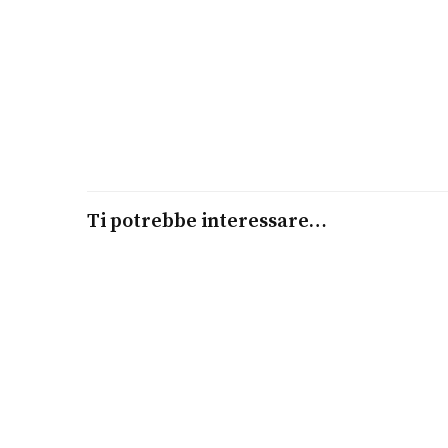
Ti potrebbe interessare…
Aggiungi al carrello
Tissot Savonnette Mechanical
TISSOT
€
1.545,00