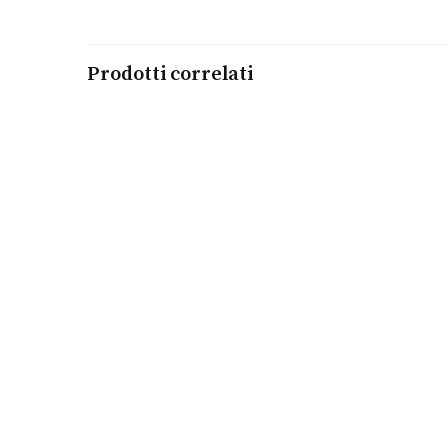
Prodotti correlati
Aggiungi al carrello
PRX Blu
TISSOT
€
395,00
Leggi tutto
Orologio Coupole Classic Automatic
RADO
€
1.450,00