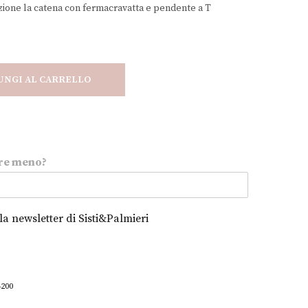
zione la catena con fermacravatta e pendente a T
UNGI AL CARRELLO
re meno?
alla newsletter di Sisti&Palmieri
4200