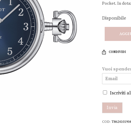
Pocket. In dota
Disponibile
AGGI
CONDIVIDI
Vuoi spende
m
Iscriviti 
e
n
o
Invia
?
V
COD:
T862410190
u