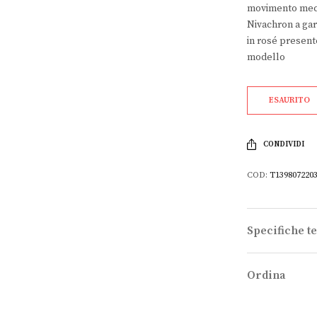
movimento mecca
Nivachron a gar
in rosé present
modello
ESAURITO
CONDIVIDI
COD:
T139807220
Specifiche t
Ordina