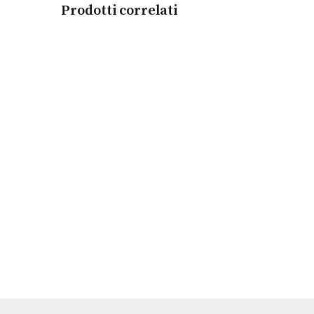
Prodotti correlati
Leggi tutto
Tissot Chemin des Tourelles
TISSOT
€
925,00
Leggi tutto