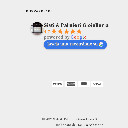
PRX Blu
TISSOT
DICONO DI NOI
€
395,00
Sisti & Palmieri Gioielleria
4.7
powered by
G
o
o
g
l
e
lascia una recensione su
© 2026 Sisti & Palmieri Gioielleria S.n.c.
Realizzato da
BURGG Solutions