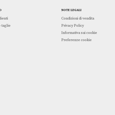
PRE-LOVED Tissot Gentleman
TISSOT
O
NOTE LEGALI
Il prezzo
Il
€
925,00
€
555,00
originale
prezzo
lienti
Condizioni di vendita
era:
attuale
€925,00.
è:
 taglie
Privacy Policy
€555,00.
Informativa sui cookie
Preferenze cookie