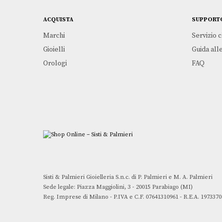
Le Locle Powermatic 80
TISSOT
ACQUISTA
SUPPORT
€
645,00
Marchi
Servizio c
Gioielli
Guida alle
Leggi tutto
Tissot Chemin des Tourelles
Orologi
FAQ
TISSOT
€
845,00
Sisti & Palmieri Gioielleria S.n.c. di P. Palmieri e M. A. Palmieri
Sede legale: Piazza Maggiolini, 3 - 20015 Parabiago (MI)
Reg. Imprese di Milano - P.IVA e C.F. 07641310961 - R.E.A. 1973370