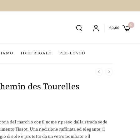
0
€
0,00
SIAMO
IDEE REGALO
PRE-LOVED
Chemin des Tourelles
icona del marchio con il nome ripreso dalla strada sede
imento Tissot. Una riedizione raffinata ed elegante: il
gio di sole è protetto da un vetro bombato e il