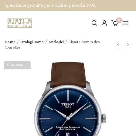
Spedizione gratuita per ordini superiori a 100€.
0
Home
/
Orologi uomo
/
Analogici
/
Tissot Chemin des
Tourelles
ORDINABILE