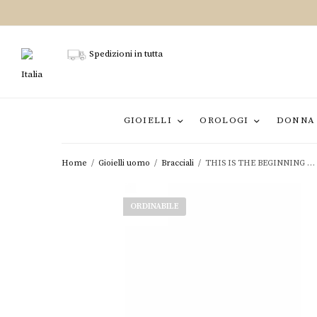
Spedizioni in tutta
Italia
GIOIELLI
OROLOGI
DONNA
Home
/
Gioielli uomo
/
Bracciali
/
THIS IS THE BEGINNING …
ORDINABILE