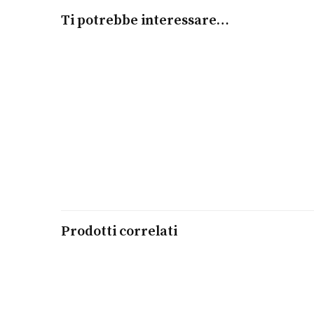
Ti potrebbe interessare…
Leggi tutto
WHO FINDS A FRIEND FINDS A TREASURE
KIDULT
€
34,00
Prodotti correlati
Leggi tutto
MANO DI FATIMA | PROTEZIONE