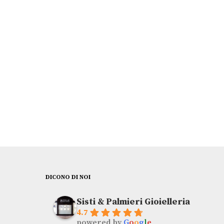
KIDULT
€
29,00
DICONO DI NOI
Sisti & Palmieri Gioielleria
4.7
powered by
G
o
o
g
l
e