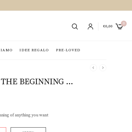
0
€
0,00
SIAMO
IDEE REGALO
PRE-LOVED
S THE BEGINNING …
inning of anything you want