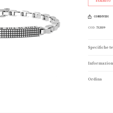
ESAURITO
CONDIVIDI
COD:
732039
Specifiche t
Informazion
Ordina