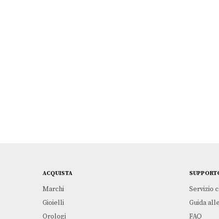
KIDULT
€
29,00
Leggi tutto
VITA | AMICI
KIDULT
€
29,00
ACQUISTA
SUPPORT
Marchi
Servizio c
Gioielli
Guida alle
Orologi
FAQ