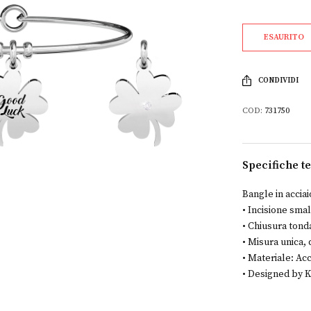
ESAURITO
CONDIVIDI
COD:
731750
Specifiche t
Bangle in acciai
• Incisione smal
• Chiusura tond
• Misura unica,
• Materiale: Acc
• Designed by Ki