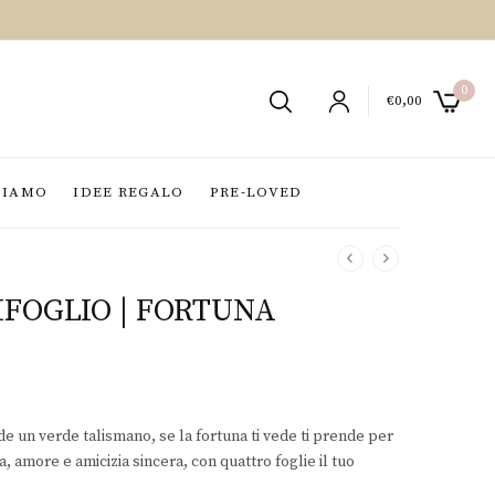
0
€
0,00
SIAMO
IDEE REGALO
PRE-LOVED
FOGLIO | FORTUNA
de un verde talismano, se la fortuna ti vede ti prende per
 amore e amicizia sincera, con quattro foglie il tuo
!