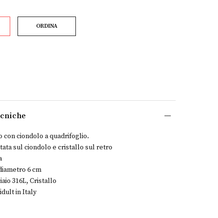
ORDINA
ecniche
o con ciondolo a quadrifoglio.
tata sul ciondolo e cristallo sul retro
a
 diametro 6 cm
iaio 316L, Cristallo
dult in Italy