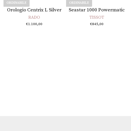
ORDINABILE
ORDINABILE
Leggi tutto
Leggi tutto
Orologio Centrix L Silver
Seastar 1000 Powermatic
RADO
TISSOT
€
1.100,00
€
845,00