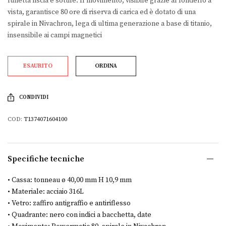
lunetta liscia e sottile. Il movimento, visibile grazie al fondello a
vista, garantisce 80 ore di riserva di carica ed è dotato di una
spirale in Nivachron, lega di ultima generazione a base di titanio,
insensibile ai campi magnetici
ESAURITO
ORDINA
CONDIVIDI
COD:
T1374071604100
Specifiche tecniche
• Cassa: tonneau ø 40,00 mm H 10,9 mm
• Materiale: acciaio 316L
• Vetro: zaffiro antigraffio e antiriflesso
• Quadrante: nero con indici a bacchetta, date