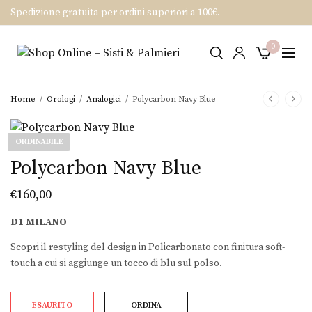
Spedizione gratuita per ordini superiori a 100€.
0
Home
/
Orologi
/
Analogici
/
Polycarbon Navy Blue
ORDINABILE
Polycarbon Navy Blue
€
160,00
D1 MILANO
Scopri il restyling del design in Policarbonato con finitura soft-
touch a cui si aggiunge un tocco di blu sul polso.
ESAURITO
ORDINA