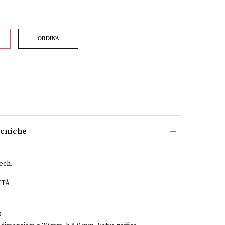
ORDINA
ecniche
ech.
ITÀ
O