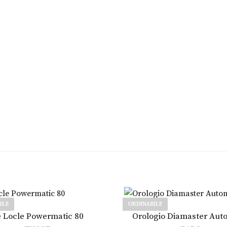
ILE
ORDINABILE
Leggi tutto
Leggi tutto
 Locle Powermatic 80
Orologio Diamaster Aut