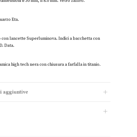
 dimensioni ø 30 mm, h 8.0 mm. Vetro zaffiro.
uarzo Eta.
con lancette Superluminova. Indici a bacchetta con
D. Data.
amica high tech nera con chiusura a farfalla in titanio.
i aggiuntive