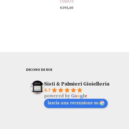
TISSOT
€
395,00
DICONO DI NOI
Sisti & Palmieri Gioielleria
4.7
powered by
G
o
o
g
l
e
lascia una recensione su