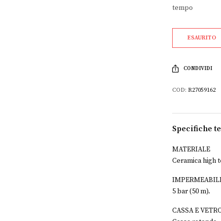
tempo
ESAURITO
CONDIVIDI
COD:
R27059162
Specifiche t
MATERIALE
Ceramica high t
IMPERMEABIL
5 bar (50 m).
CASSA E VETR