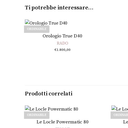
Ti potrebbe interessare…
ORDINABILE
Leggi tutto
Orologio True D40
RADO
€
1.800,00
Prodotti correlati
ORDINABILE
ORDINAB
Leggi tutto
Le Locle Powermatic 80
Le