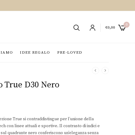
0
€
0,00
SIAMO
IDEE REGALO
PRE-LOVED
o True D30 Nero
lezione True si contraddistingue per l’unione della
ch con linee attuali e sportive. Il contrasto di indici e
 sul quadrante nero conferiscono un’eleganza senza