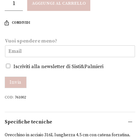
AGGIUNGI AL CARRELLO
CONDIVIDI
s
Vuoi spendere meno?
p
e
n
d
Iscriviti alla newsletter di Sisti&Palmieri
e
r
e
Invia
m
e
COD:
761002
n
o
?
V
Specifiche tecniche
u
o
Orecchino in acciaio 316L lunghezza 4.5 cm con catena forzatina.
i