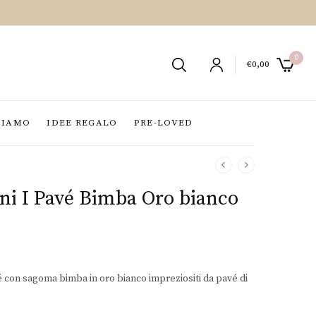
0
€
0,00
SIAMO
IDEE REGALO
PRE-LOVED
ni I Pavé Bimba Oro bianco
é con sagoma bimba in oro bianco impreziositi da pavé di