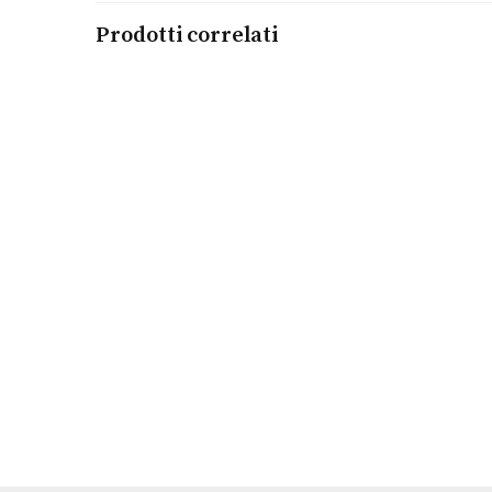
Prodotti correlati
Leggi tutto
Orecchini Tecum
PIANEGONDA
€
680,00
Aggiungi al carrello
Orecchini Boule Assoluto
PIANEGONDA
€
570,00