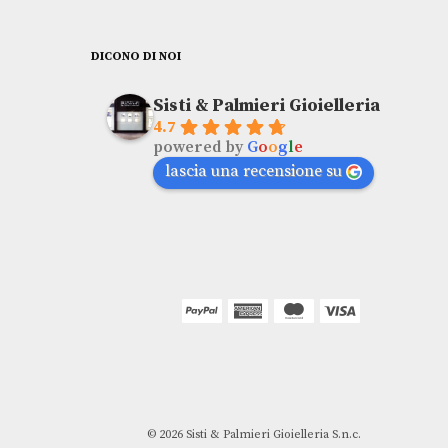
DICONO DI NOI
Sisti & Palmieri Gioielleria
4.7
powered by
G
o
o
g
l
e
lascia una recensione su
© 2026 Sisti & Palmieri Gioielleria S.n.c.