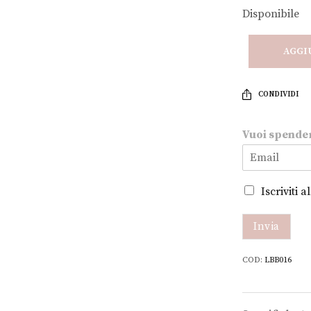
Disponibile
AGGI
CONDIVIDI
Vuoi spende
m
Iscriviti 
e
n
o
Invia
?
V
COD:
LBB016
u
o
i
s