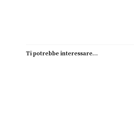
Ti potrebbe interessare…
Leggi tutto
Ciondolo I Pavé Piccoli Bimba Oro bianco
LEBEBÉ
€
1.540,00