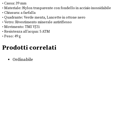
• Cassa: 39 mm
• Materiale: Nylon trasparente con fondello in acciaio inossidabile
• Chiusura: a farfalla
• Quadrante: Verde menta, Lancette in ottone nero
• Vetro: Rivestimento minerale antiriflesso
• Movimento: TMI VJ21
• Resistenza all’acqua: 5 ATM
• Peso: 49 g
Prodotti correlati
Ordinabile