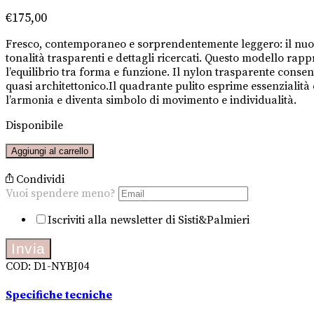
€
175,00
Fresco, contemporaneo e sorprendentemente leggero: il nuovo
tonalità trasparenti e dettagli ricercati. Questo modello r
l’equilibrio tra forma e funzione. Il nylon trasparente conse
quasi architettonico.Il quadrante pulito esprime essenzialità 
l’armonia e diventa simbolo di movimento e individualità.
Disponibile
Nylon
Aggiungi al carrello
Exp_Mint
quantità
Condividi
Vuoi spendere meno?
Vuoi
Iscriviti alla newsletter di Sisti&Palmieri
meno?
spendere
Invia
COD:
D1-NYBJ04
Specifiche tecniche