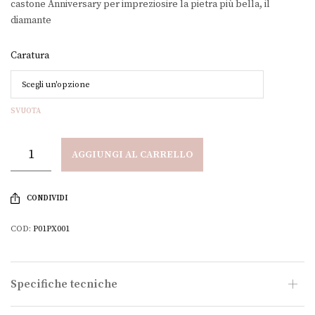
castone Anniversary per impreziosire la pietra più bella, il
a
diamante
€2.340,00
Caratura
SVUOTA
AGGIUNGI AL CARRELLO
CONDIVIDI
COD:
P01PX001
Specifiche tecniche