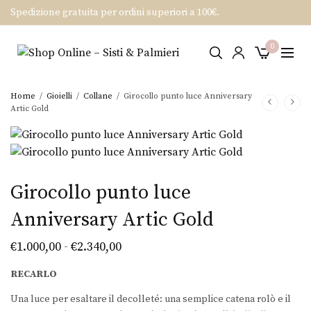
Spedizione gratuita per ordini superiori a 100€.
0
Home
/
Gioielli
/
Collane
/
Girocollo punto luce Anniversary
Artic Gold
Girocollo punto luce
Anniversary Artic Gold
Fascia di
€
1.000,00
€
2.340,00
-
prezzo:
RECARLO
da
Una luce per esaltare il decolleté: una semplice catena rolò e il
€1.000,00