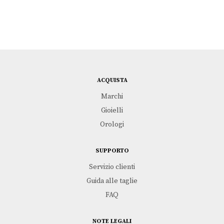
da
€
6.230,00
€
640,00
€1.160,00
a
€2.720,00
ACQUISTA
Marchi
Gioielli
Orologi
Scegli
Aggiungi al carrello
Bracciale Foedus in
PRX 35 mm
SUPPORTO
argento
TISSOT
Servizio clienti
PIANEGONDA
€
395,00
Guida alle taglie
€
340,00
FAQ
NOTE LEGALI