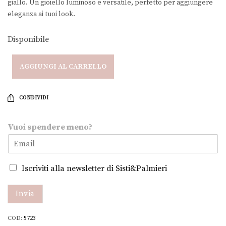
giallo. Un gioiello luminoso e versatile, perfetto per aggiungere
eleganza ai tuoi look.
Disponibile
AGGIUNGI AL CARRELLO
CONDIVIDI
V
Vuoi spendere meno?
u
o
i
s
Iscriviti alla newsletter di Sisti&Palmieri
p
e
n
Invia
d
e
COD:
5723
r