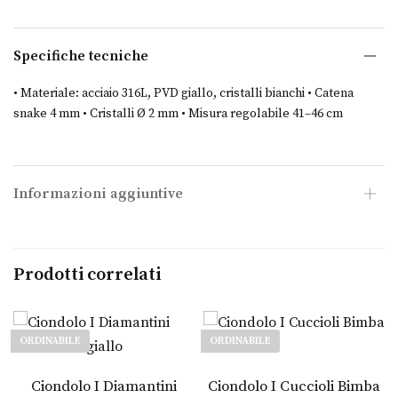
e
m
e
Specifiche tecniche
n
o
• Materiale: acciaio 316L, PVD giallo, cristalli bianchi • Catena
?
snake 4 mm • Cristalli Ø 2 mm • Misura regolabile 41–46 cm
Informazioni aggiuntive
Prodotti correlati
ORDINABILE
ORDINABILE
Leggi tutto
Leggi tutto
Ciondolo I Diamantini
Ciondolo I Cuccioli Bimba