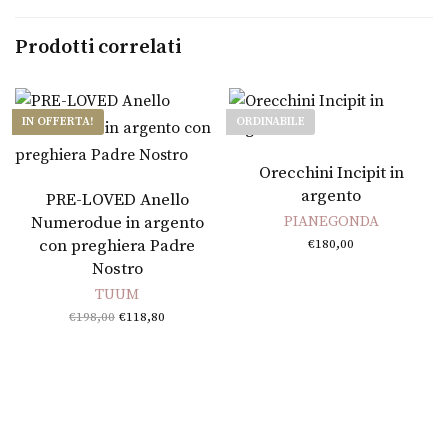
Prodotti correlati
IN OFFERTA!
ORDINABILE
Leggi tutto
Orecchini Incipit in
Aggiungi al carrello
argento
PRE-LOVED Anello
Numerodue in argento
PIANEGONDA
con preghiera Padre
€
180,00
Nostro
TUUM
Il prezzo
Il
€
198,00
€
118,80
e
originale
prezzo
era:
attuale
€198,00.
è:
€118,80.
o
e