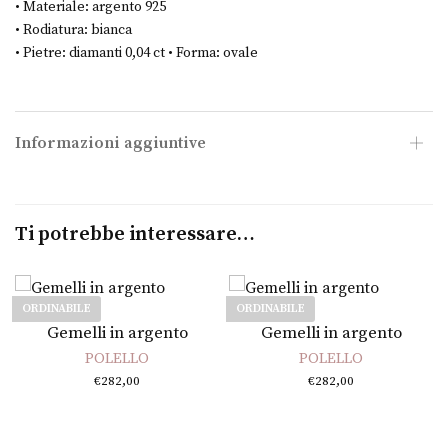
• Materiale: argento 925
i
• Rodiatura: bianca
• Pietre: diamanti 0,04 ct • Forma: ovale
Informazioni aggiuntive
Ti potrebbe interessare…
ORDINABILE
ORDINABILE
Leggi tutto
Leggi tutto
Gemelli in argento
Gemelli in argento
POLELLO
POLELLO
€
282,00
€
282,00