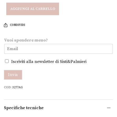
AGGIUNGI AL CARRELLO
CONDIVIDI
m
Vuoi spendere meno?
e
n
o
?
Iscriviti alla newsletter di Sisti&Palmieri
s
p
e
Invia
n
d
COD:
3277AG
e
r
e
V
Specifiche tecniche
u
o