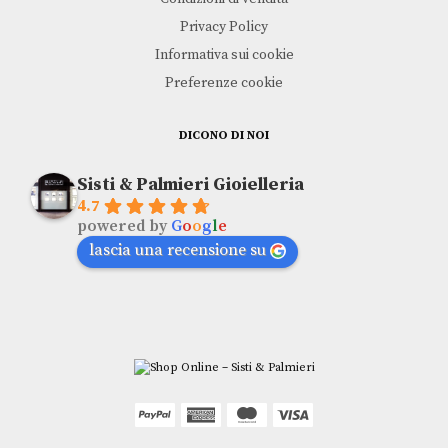
Privacy Policy
Informativa sui cookie
Preferenze cookie
DICONO DI NOI
Sisti & Palmieri Gioielleria
4.7
powered by
G
o
o
g
l
e
lascia una recensione su