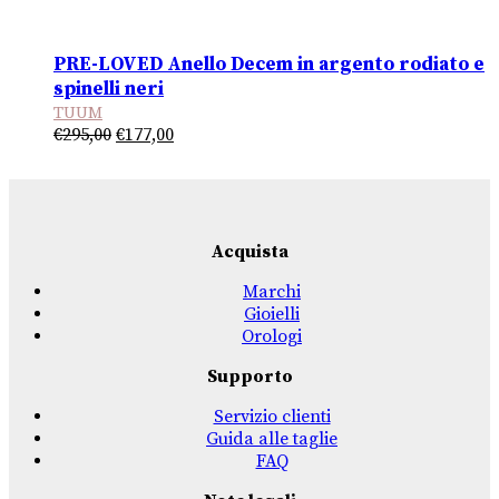
PRE-LOVED Anello Decem in argento rodiato e
spinelli neri
TUUM
Il
Il
€
295,00
€
177,00
prezzo
prezzo
originale
attuale
era:
è:
€295,00.
€177,00.
Acquista
Marchi
Gioielli
Orologi
Supporto
Servizio clienti
Guida alle taglie
FAQ