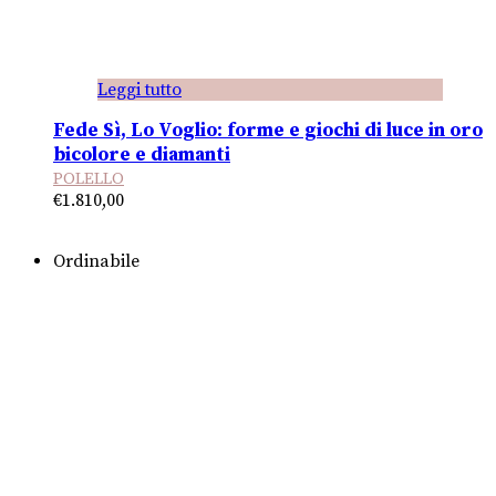
Leggi tutto
Fede Sì, Lo Voglio: forme e giochi di luce in oro
bicolore e diamanti
POLELLO
€
1.810,00
Ordinabile