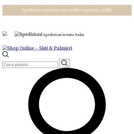
Spedizione gratuita per ordini superiori a 100€.
Spedizioni in tutta Italia
Cerca: