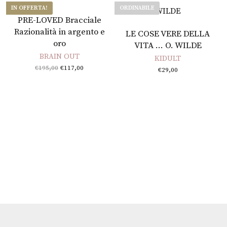
IN OFFERTA!
ORDINABILE
Aggiungi al carrello
PRE-LOVED Bracciale
Leggi tutto
Razionalità in argento e
LE COSE VERE DELLA
oro
VITA … O. WILDE
BRAIN OUT
KIDULT
Il prezzo
Il
€
195,00
€
117,00
€
29,00
originale
prezzo
era:
attuale
€195,00.
è:
€117,00.