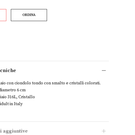
ORDINA
ecniche
iaio con ciondolo tondo con smalto e cristalli colorati.
 diametro 6 cm
iaio 316L, Cristallo
dult in Italy
i aggiuntive