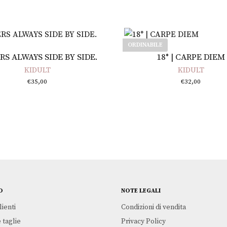
ORDINABILE
Aggiungi al carrello
Leggi tutto
RS ALWAYS SIDE BY SIDE.
18° | CARPE DIEM
KIDULT
KIDULT
€
35,00
€
32,00
O
NOTE LEGALI
lienti
Condizioni di vendita
 taglie
Privacy Policy