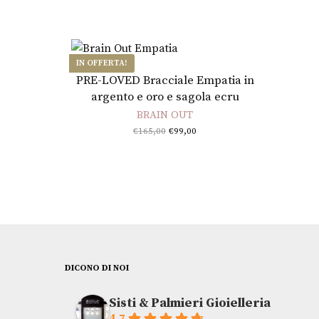
IN OFFERTA!
Aggiungi al carrello
PRE-LOVED Bracciale Empatia in
argento e oro e sagola ecru
BRAIN OUT
Il prezzo
Il
€
165,00
€
99,00
originale
prezzo
era:
attuale
€165,00.
è:
€99,00.
DICONO DI NOI
Sisti & Palmieri Gioielleria
4.7