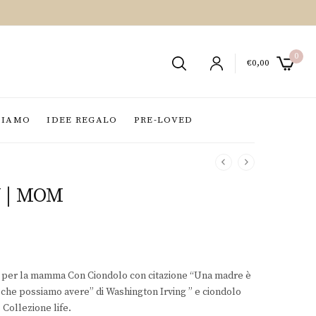
0
€
0,00
SIAMO
IDEE REGALO
PRE-LOVED
 | MOM
o per la mamma Con Ciondolo con citazione “Una madre è
a che possiamo avere” di Washington Irving ” e ciondolo
 Collezione life.