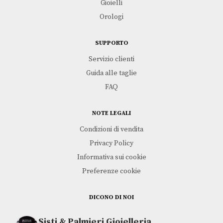
Gioielli
Orologi
SUPPORTO
Leggi tutto
Aggiungi al carrello
CUORE | NONNA
CHIAVE DI VIOLINO |
Servizio clienti
ARMONIA
KIDULT
Guida alle taglie
KIDULT
€
29,00
€
35,00
FAQ
NOTE LEGALI
Condizioni di vendita
Privacy Policy
Informativa sui cookie
Preferenze cookie
DICONO DI NOI
Sisti & Palmieri Gioielleria