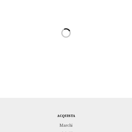
Leggi tutto
Leggi tutto
LE COSE VERE DELLA
FERRO DI CAVALLO |
VITA … O. WILDE
FORTUNA
KIDULT
KIDULT
€
29,00
€
32,00
ACQUISTA
Marchi