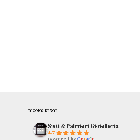
TISSOT
€
725,00
DICONO DI NOI
Sisti & Palmieri Gioielleria
4.7
powered by
G
o
o
g
l
e