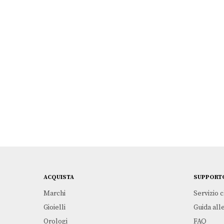
TISSOT
€
1.225,00
Leggi tutto
Seastar 2000 Powermatic Professional
TISSOT
€
1.225,00
ACQUISTA
SUPPORT
Marchi
Servizio c
Gioielli
Guida alle
Orologi
FAQ