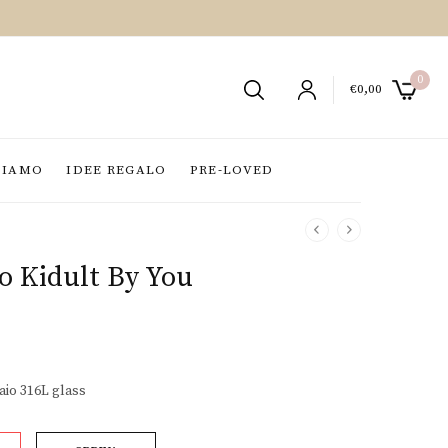
0
€
0,00
SIAMO
IDEE REGALO
PRE-LOVED
o Kidult By You
aio 316L glass