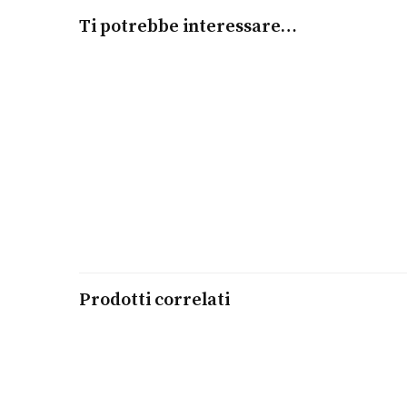
Ti potrebbe interessare…
Aggiungi al carrello
Ciondolo Kidult By You
KIDULT
€
10,00
Prodotti correlati
Leggi tutto
Seastar 2000 Powermatic Professional