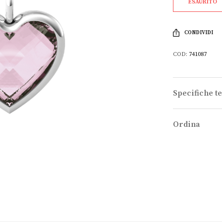
ESAURITO
CONDIVIDI
COD:
741087
Specifiche t
Ordina