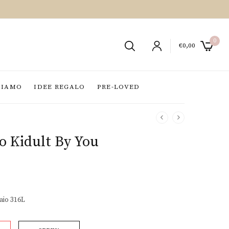
0
€
0,00
SIAMO
IDEE REGALO
PRE-LOVED
o Kidult By You
aio 316L