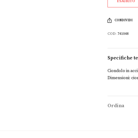
ESAURITO
CONDIVIDI
COD:
741048
Specifiche t
Ciondolo in acci
Dimensioni: ci
Ordina