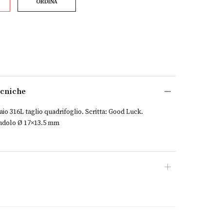
ORDINA
ecniche
aio 316L taglio quadrifoglio. Scritta: Good Luck.
ondolo Ø 17×13.5 mm