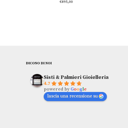
€
895,00
DICONO DI NOI
Sisti & Palmieri Gioielleria
4.7
powered by
G
o
o
g
l
e
lascia una recensione su