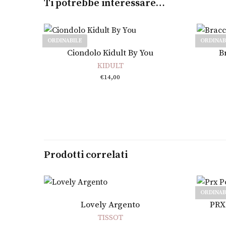
Ti potrebbe interessare…
ORDINABILE
ORDINAB
Leggi tutto
Ciondolo Kidult By You
B
KIDULT
€
14,00
Prodotti correlati
ORDINAB
Aggiungi al carrello
Lovely Argento
PRX
TISSOT