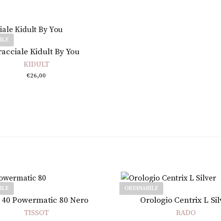
ILE
Leggi tutto
racciale Kidult By You
KIDULT
€
26,00
ILE
ORDINABILE
Leggi tutto
Leggi tutto
 40 Powermatic 80 Nero
Orologio Centrix L Sil
TISSOT
RADO