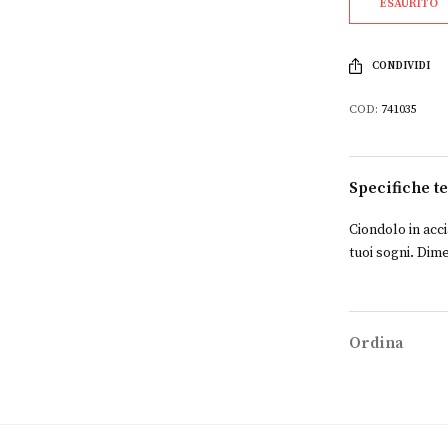
ESAURITO
CONDIVIDI
COD:
741035
Specifiche t
Ciondolo in acci
tuoi sogni. Dim
Ordina