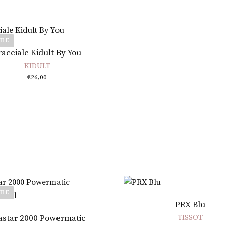
ILE
Leggi tutto
racciale Kidult By You
KIDULT
€
26,00
ILE
Aggiungi al carrello
PRX Blu
Leggi tutto
astar 2000 Powermatic
TISSOT