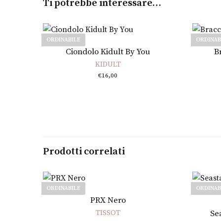
Ti potrebbe interessare…
ORDINABILE
ORDINAB
Leggi tutto
Ciondolo Kidult By You
B
KIDULT
€
16,00
Prodotti correlati
ORDINABILE
ORDINAB
Leggi tutto
PRX Nero
TISSOT
Se