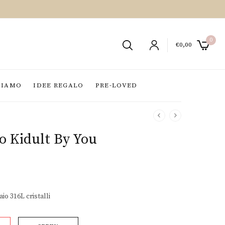
0
€
0,00
SIAMO
IDEE REGALO
PRE-LOVED
o Kidult By You
aio 316L cristalli