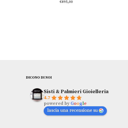
€
895,00
DICONO DI NOI
Sisti & Palmieri Gioielleria
4.7
powered by
G
o
o
g
l
e
lascia una recensione su