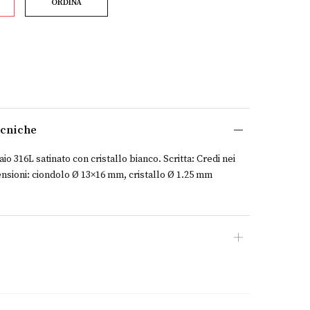
ORDINA
ecniche
aio 316L satinato con cristallo bianco. Scritta: Credi nei
ensioni: ciondolo Ø 13×16 mm, cristallo Ø 1.25 mm