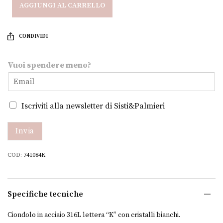
AGGIUNGI AL CARRELLO
CONDIVIDI
m
Vuoi spendere meno?
e
n
o
?
Iscriviti alla newsletter di Sisti&Palmieri
s
p
e
Invia
n
d
COD:
741084K
e
r
e
V
Specifiche tecniche
u
o
Ciondolo in acciaio 316L lettera “K” con cristalli bianchi.
i