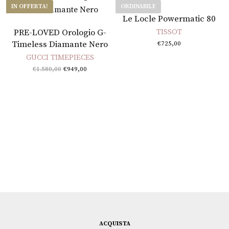
IN OFFERTA!
ORDINABILE
Leggi tutto
Le Locle Powermatic 80
Aggiungi al carrello
PRE-LOVED Orologio G-
TISSOT
Timeless Diamante Nero
€
725,00
GUCCI TIMEPIECES
Il prezzo
Il
€
1.580,00
€
949,00
originale
prezzo
era:
attuale
€1.580,00.
è:
€949,00.
h
ACQUISTA